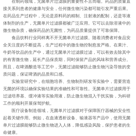
在制药领域，无菌单片过滤膜的重要性不言而喻。药品的质量直
接关系到患者的健康与安全，任何微生物污染都可能引发严重后果。
在药品生产过程中，无论是原料药的精制、注射液的配制，还是等液
体制剂的生产，无菌单片过滤膜都被广泛应用。它可以去除溶液中的
微生物杂质，确保药品的无菌性，为药品质量提供了可靠保障。
食品饮料行业同样离不开无菌单片过滤膜。随着消费者对食品安
全关注度的不断提高，生产过程中的微生物控制愈发严格。在果汁、
牛奶等饮品的生产中，通过无菌单片过滤膜过滤，可以有效去除其中
的有害微生物，延长产品保质期，同时保留产品的风味和营养成分。
而且，在啤酒酿造等工艺中，无菌过滤能够防止微生物污染导致的变
质问题，保证啤酒的品质和口感。
实验室研究中，在细胞培养、生物制剂研发等实验中，需要营造
无菌的环境以确保实验结果的准确性和可靠性。无菌单片过滤膜用于
过滤培养基、缓冲液等实验用液，防止微生物混入干扰实验，为科研
工作的顺利开展保驾护航。
医疗设备制造领域，无菌单片过滤膜对于保障医疗器械的安全性
起着关键作用。例如，在血液透析设备、输液器等产品中，使用无菌
单片过滤膜能够防止微生物进入人体，降低感染风险，保护患者的生
命健康。