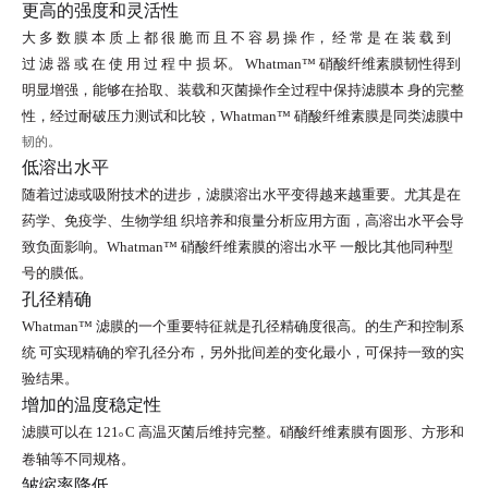
更高的强度和灵活性
大 多 数 膜 本 质 上 都 很 脆 而 且 不 容 易 操 作， 经 常 是 在 装 载 到
过 滤 器 或 在 使 用 过 程 中 损 坏。
Whatman™
硝酸纤维素膜韧性得到
明显增强，能够在拾取、装载和灭菌操作全过程中保持滤膜本
身的完整
性，经过耐破压力测试和比较，
Whatman™
硝酸纤维素膜是同类滤膜中
韧的。
低溶出水平
随着过滤或吸附技术的进步，滤膜溶出水平变得越来越重要。尤其是在
药学、免疫学、生物学组
织培养和痕量分析应用方面，高溶出水平会导
致负面影响。
Whatman™
硝酸纤维素膜的溶出水平
一般比其他同种型
号的膜低。
孔径精确
Whatman™
滤膜的一个重要特征就是孔径精确度很高。的生产和控制系
统
可实现精确的窄孔径分布，另外批间差的变化最小，可保持一致的实
验结果。
增加的温度稳定性
滤膜可以在
121
C
高温灭菌后维持完整。硝酸纤维素膜有圆形、方形和
o
卷轴等不同规格。
皱缩率降低