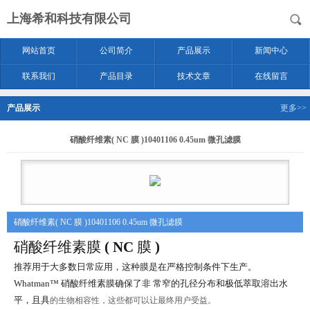
上海希和科技有限公司
网站首页
公司简介
产品展示
新闻中心
联系我们
产品目录
技术文章
在线留言
产品展示
更多>>
硝酸纤维素( NC 膜 )10401106 0.45um 微孔滤膜
硝酸纤维素( NC 膜 )10401106 0.45um 微孔滤膜
硝酸纤维素膜
( NC
膜
)
推荐用于大多数日常应用，这种膜是在严格控制条件下生产。
Whatman™
硝酸纤维素膜确保了非
常窄的孔径分布和极低萃取溶出水
平，且具
的生物相容性，这些都可以让最终用户受益。