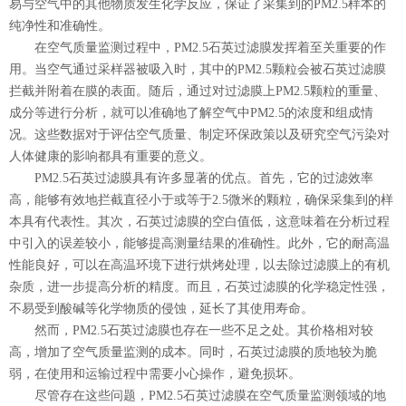
易与空气中的其他物质发生化学反应，保证了采集到的PM2.5样本的
纯净性和准确性。
在空气质量监测过程中，PM2.5石英过滤膜发挥着至关重要的作
用。当空气通过采样器被吸入时，其中的PM2.5颗粒会被石英过滤膜
拦截并附着在膜的表面。随后，通过对过滤膜上PM2.5颗粒的重量、
成分等进行分析，就可以准确地了解空气中PM2.5的浓度和组成情
况。这些数据对于评估空气质量、制定环保政策以及研究空气污染对
人体健康的影响都具有重要的意义。
PM2.5石英过滤膜具有许多显著的优点。首先，它的过滤效率
高，能够有效地拦截直径小于或等于2.5微米的颗粒，确保采集到的样
本具有代表性。其次，石英过滤膜的空白值低，这意味着在分析过程
中引入的误差较小，能够提高测量结果的准确性。此外，它的耐高温
性能良好，可以在高温环境下进行烘烤处理，以去除过滤膜上的有机
杂质，进一步提高分析的精度。而且，石英过滤膜的化学稳定性强，
不易受到酸碱等化学物质的侵蚀，延长了其使用寿命。
然而，PM2.5石英过滤膜也存在一些不足之处。其价格相对较
高，增加了空气质量监测的成本。同时，石英过滤膜的质地较为脆
弱，在使用和运输过程中需要小心操作，避免损坏。
尽管存在这些问题，PM2.5石英过滤膜在空气质量监测领域的地