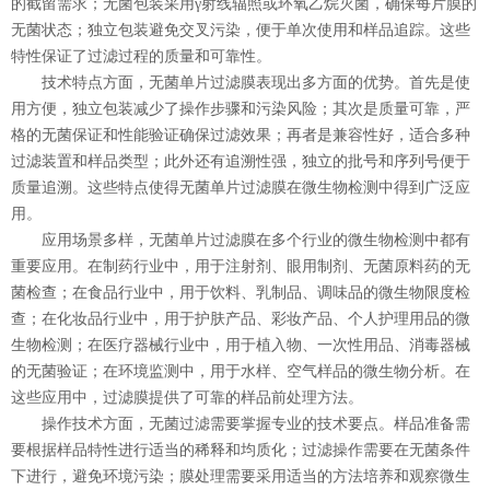
的截留需求；无菌包装采用γ射线辐照或环氧乙烷灭菌，确保每片膜的
无菌状态；独立包装避免交叉污染，便于单次使用和样品追踪。这些
特性保证了过滤过程的质量和可靠性。
技术特点方面，无菌单片过滤膜表现出多方面的优势。首先是使
用方便，独立包装减少了操作步骤和污染风险；其次是质量可靠，严
格的无菌保证和性能验证确保过滤效果；再者是兼容性好，适合多种
过滤装置和样品类型；此外还有追溯性强，独立的批号和序列号便于
质量追溯。这些特点使得无菌单片过滤膜在微生物检测中得到广泛应
用。
应用场景多样，无菌单片过滤膜在多个行业的微生物检测中都有
重要应用。在制药行业中，用于注射剂、眼用制剂、无菌原料药的无
菌检查；在食品行业中，用于饮料、乳制品、调味品的微生物限度检
查；在化妆品行业中，用于护肤产品、彩妆产品、个人护理用品的微
生物检测；在医疗器械行业中，用于植入物、一次性用品、消毒器械
的无菌验证；在环境监测中，用于水样、空气样品的微生物分析。在
这些应用中，过滤膜提供了可靠的样品前处理方法。
操作技术方面，无菌过滤需要掌握专业的技术要点。样品准备需
要根据样品特性进行适当的稀释和均质化；过滤操作需要在无菌条件
下进行，避免环境污染；膜处理需要采用适当的方法培养和观察微生