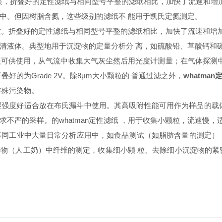
质，折叠好的定性滤纸与相同型号平整的滤纸相比，加快了流速和增
中。但因树脂含氮，这些级别的滤纸不 能用于凯氏定氮测定。
质。折叠好的定性滤纸与相同型号平整的滤纸相比，加快了流速和增加
，澄清液体。典型地用于沉淀物的定量分析分 离，如硫酸铅、草酸钙和
状可供使用，从气流中收集大气灰尘然后用光度计测量；在气体探测
好的为Grade 2V。除8μm大小颗粒的 普通过滤之外，
whatma
特殊污染物。
其湿强度好适合放在布氏漏斗中使用。其高吸附性能可用作为样品的载
不严的采样。的whatman定性滤纸 ，用于收集小颗粒，流速慢
不同工业中大量日常分析应用中，如食品测试（如脂肪含量的测定），或
物（人工奶）中纤维的测定，收集细小颗 粒、去除细小沉淀物的紧