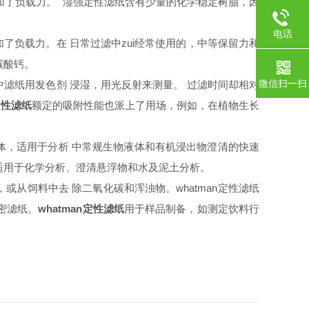
加了负载力。 湿强定性滤纸含有少量的化学稳定树脂，因
电话
了负载力。在 日常过滤中zui经常使用的，中等保留力和
碳酸钙。
微信扫一扫
中滤纸用发色剂 浸湿，用光反射来测量。 过滤时间却相对
n定性滤纸
额定的吸附性能也派上了用场，例如，在植物生长
体，适用于分析 中常规生物液体和有机浸出物澄清的快速
，适用于化学分析、澄清悬浮物和水及泥土分析。
从饲料中去 除二氧化碳和浑浊物。whatman定性滤纸
密滤纸。
whatman定性滤纸
用于样品制备，如测定饮料行