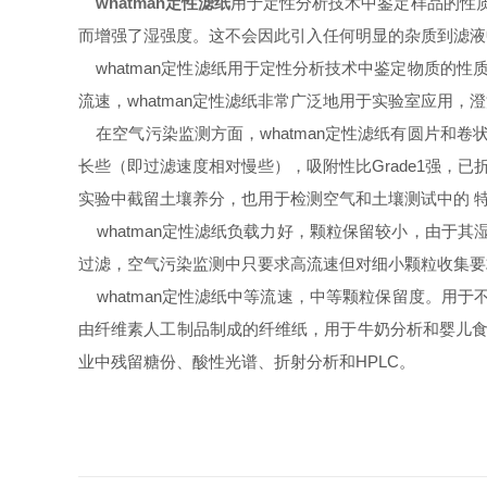
whatman定性滤纸
用于定性分析技术中鉴定样品的性
而增强了湿强度。这不会因此引入任何明显的杂质到滤液
whatman定性滤纸用于定性分析技术中鉴定物质的性
流速，whatman定性滤纸非常广泛地用于实验室应用
在空气污染监测方面，whatman定性滤纸有圆片和卷
长些（即过滤速度相对慢些），吸附性比Grade1强，已折叠
实验中截留土壤养分，也用于检测空气和土壤测试中的 
whatman定性滤纸负载力好，颗粒保留较小，由于
过滤，空气污染监测中只要求高流速但对细小颗粒收集要求
whatman定性滤纸中等流速，中等颗粒保留度。用于
由纤维素人工制品制成的纤维纸，用于牛奶分析和婴儿食
业中残留糖份、酸性光谱、折射分析和HPLC。