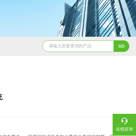
硝酸纤维素( NC 膜 )10402012
统
在线咨询