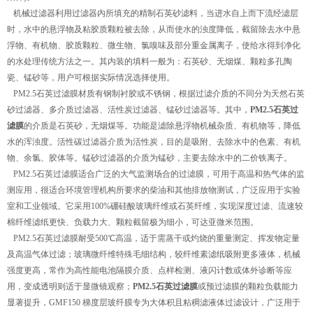
机械过滤器利用过滤器内所填充的精制石英砂滤料，当进水自上而下流经滤层
时，水中的悬浮物及粘胶质颗粒被去除，从而使水的浊度降低，截留除去水中悬
浮物、有机物、胶质颗粒、微生物、氯嗅味及部分重金属离子，使给水得到净化
的水处理传统方法之一。其内装的填料一般为：石英砂、无烟煤、颗粒多孔陶
瓷、锰砂等，用户可根据实际情况选择使用。
PM2.5石英过滤膜材质有钢制衬胶或不锈钢，根据过滤介质的不同分为天然石英
砂过滤器、多介质过滤器、活性炭过滤器、锰砂过滤器等。其中，
PM2.5石英过
滤膜
的介质是石英砂，无烟煤等。功能是滤除悬浮物机械杂质、有机物等，降低
水的浑浊度。活性碳过滤器介质为活性炭，目的是吸附、去除水中的色素、有机
物、余氯、胶体等。锰砂过滤器的介质为锰砂，主要去除水中的二价铁离子。
PM2.5石英过滤膜适合广泛的大气监测场合的过滤膜，可用于高温和热气体的监
测应用，很适合环境管理机构所要求的柴油和其他排放物测试，广泛应用于实验
室和工业领域。它采用100%硼硅酸玻璃纤维或石英纤维，实现深度过滤、流速较
棉纤维滤纸更快、负载力大、颗粒截留极为细小，可达亚微米范围。
PM2.5石英过滤膜耐受500℃高温，适于需蒸干或灼烧的重量测定、挥发物定量
及高温气体过滤；玻璃微纤维特殊毛细结构，较纤维素滤纸吸附更多液体，机械
强度更高，常作为高性能电池隔膜介质、点样检测、液闪计数或体外诊断等应
用，变成透明则适于显微镜观察；
PM2.5石英过滤膜
或预过滤膜的颗粒负载能力
显著提升，GMF150 梯度层玻纤膜专为大体积且粘稠滤液体过滤设计，广泛用于