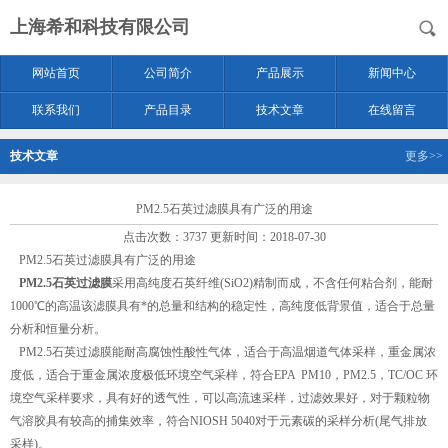
上海希和科技有限公司
网站首页
公司简介
产品展示
新闻中心
联系我们
产品目录
技术文章
在线留言
技术文章
更多>>
PM2.5石英过滤膜具有广泛的用途
点击次数：3737 更新时间：2018-07-30
PM2.5石英过滤膜具有广泛的用途
PM2.5石英过滤膜
采用高纯度石英纤维(SiO2)精制而成，不含任何粘合剂，能耐
1000℃的高温该滤膜具有*的总量和结构的稳定性，高纯度低背景值，适合于总量
分析和恒量分析。
PM2.5石英过滤膜能耐高腐蚀性酸性气体，适合于高温烟道气体采样，重金属浓
度低，适合于重金属浓度极低环境空气采样，符合EPA PM10，PM2.5，TC/OC 环
境空气采样要求，具有好的透气性，可以高流速采样，过滤效果好，对于颗粒物
气溶胶具有较高的捕集效率，符合NIOSH 5040对于元素碳的采样分析(尾气排放
采样)。