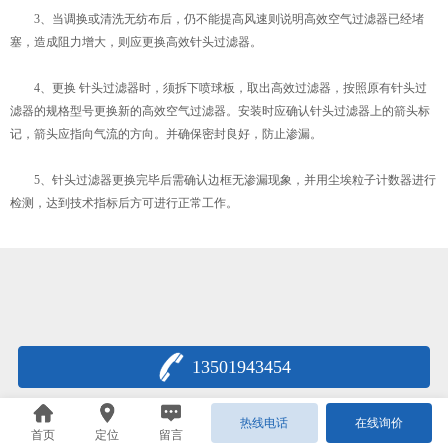
3、当调换或清洗无纺布后，仍不能提高风速则说明高效空气过滤器已经堵
塞，造成阻力增大，则应更换高效针头过滤器。
4、更换 针头过滤器时，须拆下喷球板，取出高效过滤器，按照原有针头过
滤器的规格型号更换新的高效空气过滤器。安装时应确认针头过滤器上的箭头标
记，箭头应指向气流的方向。并确保密封良好，防止渗漏。
5、针头过滤器更换完毕后需确认边框无渗漏现象，并用尘埃粒子计数器进行
检测，达到技术指标后方可进行正常工作。
13501943454
热线电话
在线询价
首页
定位
留言