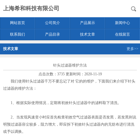
上海希和科技有限公司
网站首页
公司简介
产品展示
新闻中心
联系我们
产品目录
技术文章
在线留言
技术文章
更多>>
针头过滤器维护方法
点击次数：3735 更新时间：2020-11-19
我们使用针头过滤器千万不要忘记了对 它的的维护，下面我们来介绍下针头
过滤器的维护方法：
1、根据实际使用情况，定期将初效针头过滤器中的滤料取下清洗。
2、当发现风速变小时应首先检查初效空气过滤器表面是否发黑，若发黑则说
明预过滤器容尘较多，阻力增大，即应拆下初效针头过滤器内的无纺布进行清洗
或予以调换。