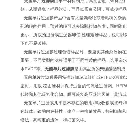
无菌单片过滤膜
由单一材料制成，高孔密度（蜂窝型
剂，从而避免了样品污染，而且低蛋白吸附，可减少样品
无菌单片过滤膜产品中含有大量颗粒物或者粘稠的杂质
孔滤膜的作用，预过滤膜可以去除颗粒物杂质，同时防止
更小，所以预过滤膜过滤器即使 处理难滤样品，也可以
下也不易破损。
无菌单片过滤膜处理色谱样品时，要避免其他杂质物在
重要，不同类型的滤膜适用于不同性质的样品，选用亲水膜
水PVDF等。
无菌单片过滤膜
是由高品质的聚碳酸酯制成
无菌单片过滤膜采用特殊超细玻璃纤维或PTFE滤膜做
密封。用以 稳固滤材并保持适当的气流通过滤网。HEP
代烃和其他碳氢化合物。膜可反复高压蒸汽灭菌，蒸汽或
无菌单片过滤膜几乎是不存在的吸附和吸收银膜光纤和
色媒体。银的内在特性，建立一种抗菌效果，抑制细菌和
谱法，高纯度的流体，和细菌采样。