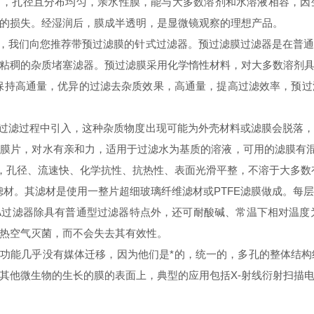
），孔径且分布均匀，亲水性膜，能与大多数溶剂和水溶液相容，因
的损失。经湿润后，膜成半透明，是显微镜观察的理想产品。
，我们向您推荐带预过滤膜的针式过滤器。预过滤膜过滤器是在普通
粘稠的杂质堵塞滤器。预过滤膜采用化学惰性材料，对大多数溶剂
保持高通量，优异的过滤去杂质效果，高通量，提高过滤效率，预
过滤过程中引入，这种杂质物度出现可能为外壳材料或滤膜会脱落，
片，对水有亲和力，适用于过滤水为基质的溶液，可用的滤膜有混合纤维
，孔径、流速快、化学抗性、抗热性、表面光滑平整，不溶于大多数
滤材。其滤材是使用一整片超细玻璃纤维滤材或PTFE滤膜做成。每
A过滤器除具有普通型过滤器特点外，还可耐酸碱、常温下相对温度为
热空气灭菌，而不会失去其有效性。
功能几乎没有媒体迁移，因为他们是*的，统一的，多孔的整体结构
其他微生物的生长的膜的表面上，典型的应用包括X-射线衍射扫描