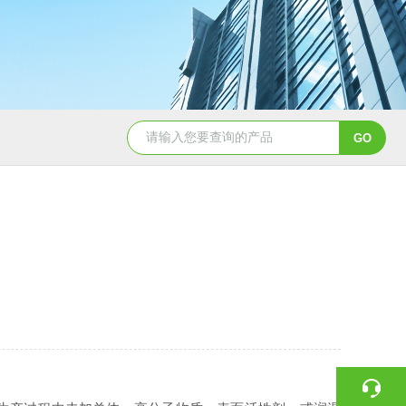
硝酸纤维素( NC 膜 )10402012