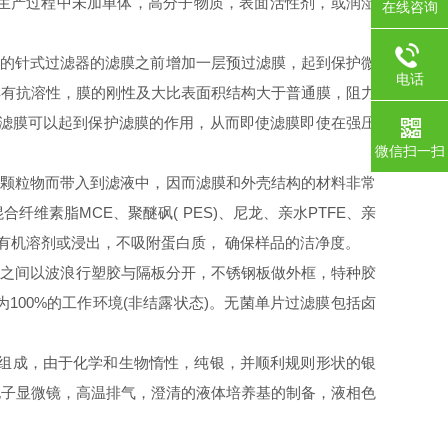
生产过程中未加单体，高分子物质，表面活性剂，或润湿
在线咨询
的针式过滤器的滤膜之前增加一层预过滤膜，起到保护微
电话
具有抗溶性，膜的刚性及大比表面积结构大于普通膜，阻力
过滤膜可以起到保护滤膜的作用，从而即使滤膜即使在强压
微信扫一扫
颗粒物而带入到滤液中，因而滤膜和外壳结构的材料非常
素脂MCE、聚醚砜( PES)、尼龙、亲水PTFE、亲
有机溶剂或浸出，不吸附蛋白质， 确保样品的洁净度。
层之间以波浪行塑胶与隔板分开，不锈钢板做外框，特种胶
100%的工作环境(非结露状态)。无菌单片过滤膜包括卤
组成，由于化学和生物惰性，纯银，并顺利规则形状的银
电子显微镜，高温排气，澄清的液体培养基的制备，液相色