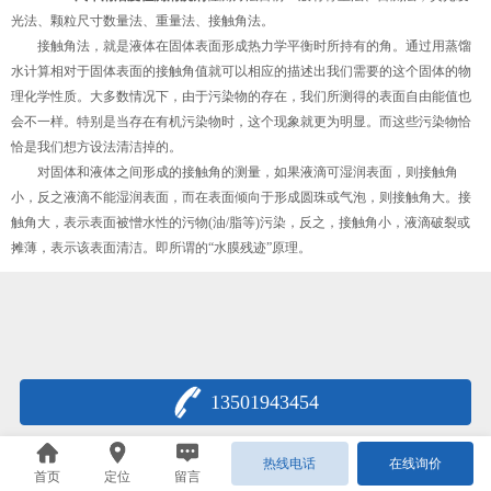
光法、颗粒尺寸数量法、重量法、接触角法。
接触角法，就是液体在固体表面形成热力学平衡时所持有的角。通过用蒸馏
水计算相对于固体表面的接触角值就可以相应的描述出我们需要的这个固体的物
理化学性质。大多数情况下，由于污染物的存在，我们所测得的表面自由能值也
会不一样。特别是当存在有机污染物时，这个现象就更为明显。而这些污染物恰
恰是我们想方设法清洁掉的。
对固体和液体之间形成的接触角的测量，如果液滴可湿润表面，则接触角
小，反之液滴不能湿润表面，而在表面倾向于形成圆珠或气泡，则接触角大。接
触角大，表示表面被憎水性的污物(油/脂等)污染，反之，接触角小，液滴破裂或
摊薄，表示该表面清洁。即所谓的“水膜残迹”原理。
13501943454
热线电话
在线询价
首页
定位
留言