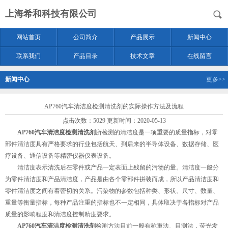
上海希和科技有限公司
网站首页
公司简介
产品展示
新闻中心
联系我们
产品目录
技术文章
在线留言
新闻中心
更多>>
AP760汽车清洁度检测清洗剂的实际操作方法及流程
点击次数：5029 更新时间：2020-05-13
AP760汽车清洁度检测清洗剂
所检测的清洁度是一项重要的质量指标，对零
部件清洁度具有严格要求的行业包括航天、到后来的半导体设备、数据存储、医
疗设备、通信设备等精密仪器仪表设备。
清洁度表示清洗后在零件或产品一定表面上残留的污物的量。清洁度一般分
为零件清洁度和产品清洁度，产品是由各个零部件拼装而成，所以产品清洁度和
零件清洁度之间有着密切的关系。污染物的参数包括种类、形状、尺寸、数量、
重量等衡量指标，每种产品注重的指标也不一定相同，具体取决于各指标对产品
质量的影响程度和清洁度控制精度要求。
AP760汽车清洁度检测清洗剂
检测方法目前一般有称重法、目测法，荧光发