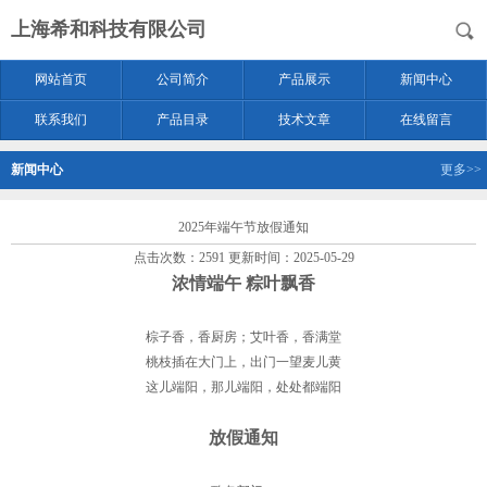
上海希和科技有限公司
网站首页
公司简介
产品展示
新闻中心
联系我们
产品目录
技术文章
在线留言
新闻中心
更多>>
2025年端午节放假通知
点击次数：2591 更新时间：2025-05-29
浓情端午 粽叶飘香
棕子香，香厨房；艾叶香，香满堂
桃枝插在大门上，出门一望麦儿黄
这儿端阳，那儿端阳，处处都端阳
放假通知