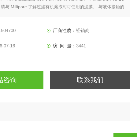
请与 Millipore 了解过滤有机溶液时可使用的滤膜。 与液体接触的
件，其表面用磨砂玻璃密封。
1504700
厂商性质：
经销商
6-07-16
访 问 量：
3441
品咨询
联系我们