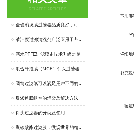
RELATED ARTICLES
常用邮
全玻璃换膜过滤器品质良好，可与Millipore同类产品互换部件
省
清洁度过滤清洗剂广泛应用于各种汽车零部件清洁度检测
亲水PTFE过滤膜走技术升级之路
详细地
混合纤维膜（MCE）针头过滤器具有水通量大、孔隙率高、截流效果好特点
补充说
圆筒过滤纸可以满足用户不同的精度要求
反渗透膜组件的污染及解决方法
验证
针头过滤器的分类及使用
聚碳酸酯过滤膜：微观世界的精密守护者