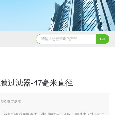
硝酸纤维素( NC 膜 )10402012
膜过滤器-47毫米直径
璃换膜过滤器
、有机溶液或腐蚀液体，进行颗粒污染分析。 同时建议对 HPLC