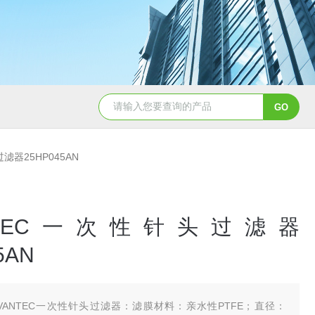
硝酸纤维素( NC 膜 )10402012
过滤器25HP045AN
ANTEC一次性针头过滤器
5AN
DVANTEC一次性针头过滤器：滤膜材料：亲水性PTFE；直径：