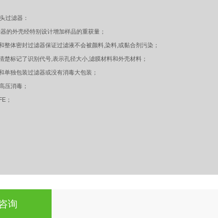
针头过滤器：
过滤器的外壳经特别设计增加样品的重获量；
和整体密封过滤器保证过滤液不会被颜料,染料,或黏合剂污染；
清楚标记了识别代号,表示孔径大小,滤膜材料和外壳材料；
毒和单独包装过滤器或没有消毒大包装；
温高压消毒；
FE；
咨询