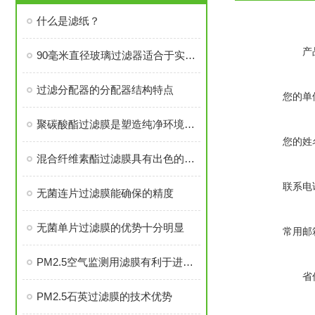
什么是滤纸？
产
90毫米直径玻璃过滤器适合于实验室溶液过滤工作
过滤分配器的分配器结构特点
您的单
聚碳酸酯过滤膜是塑造纯净环境的过滤主力军
您的姓
混合纤维素酯过滤膜具有出色的稳定性
联系电
无菌连片过滤膜能确保的精度
无菌单片过滤膜的优势十分明显
常用邮
PM2.5空气监测用滤膜有利于进行准确源解析
省
PM2.5石英过滤膜的技术优势