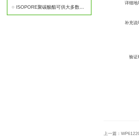
详细地
ISOPORE聚碳酸酯可供大多数透光显微镜技术使用
补充说
验证
上一篇：
WP6122