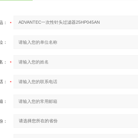
品：
位：
名：
话：
箱：
份：