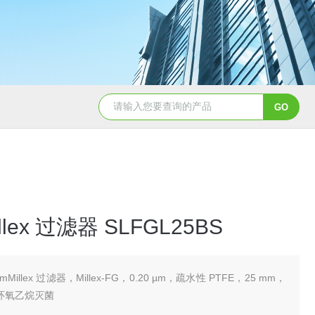
硝酸纤维素( NC 膜 )10402012
llex 过滤器 SLFGL25BS
mMillex 过滤器，Millex-FG，0.20 µm，疏水性 PTFE，25 mm，
，环氧乙烷灭菌