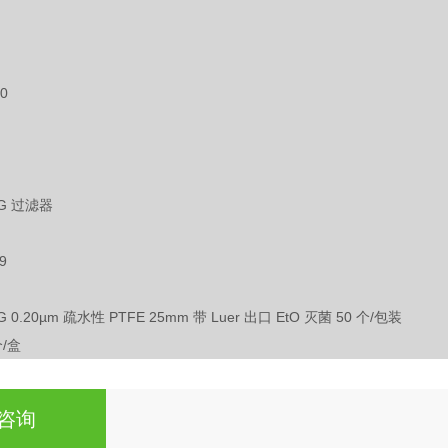
0
FG 过滤器
9
G 0.20µm 疏水性 PTFE 25mm 带 Luer 出口 EtO 灭菌 50 个/包装
个/盒
咨询