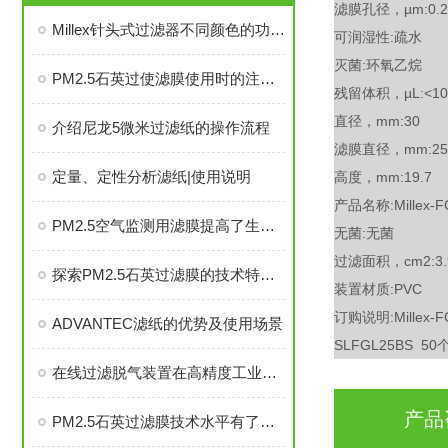
滤膜孔径，µm:0.2
Millex针头式过滤器不同颜色的功能与选择指南
可润湿性:疏水
灭菌:环氧乙烷
PM2.5石英过使滤膜使用时的注意事项
残留体积，µL:<10
直径，mm:30
介绍尼龙5微米过滤纸的操作流程
滤膜直径，mm:25
定量、定性分析滤纸|使用说明
高度，mm:19.7
产品名称:Millex-
PM2.5空气监测用滤膜提高了生产效率和加工精度
无菌:无菌
过滤面积，cm2:3.
探索PM2.5石英过滤膜的技术特性与性能标准
装置材质:PVC
订购说明:Millex-F
ADVANTEC滤纸的优势及使用场景
SLFGL25BS 50
在线过滤脱气装置在高精度工业中的关键作用
产品
PM2.5石英过滤膜技术水平有了很大的提高