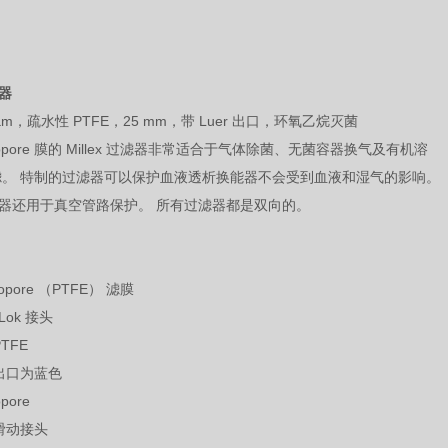
滤器
.20 µm，疏水性 PTFE，25 mm，带 Luer 出口，环氧乙烷灭菌
ropore 膜的 Millex 过滤器非常适合于气体除菌、无菌容器换气及有机溶
滤。 特制的过滤器可以保护血液透析换能器不会受到血液和湿气的影响。
ex 过滤器还用于真空管路保护。 所有过滤器都是双向的。
opore （PTFE） 滤膜
Lok 接头
TFE
出口为蓝色
pore
 滑动接头