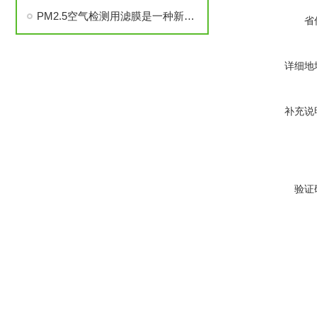
PM2.5空气检测用滤膜是一种新型、高纯的 PTFE滤膜
省
详细地
补充说
验证