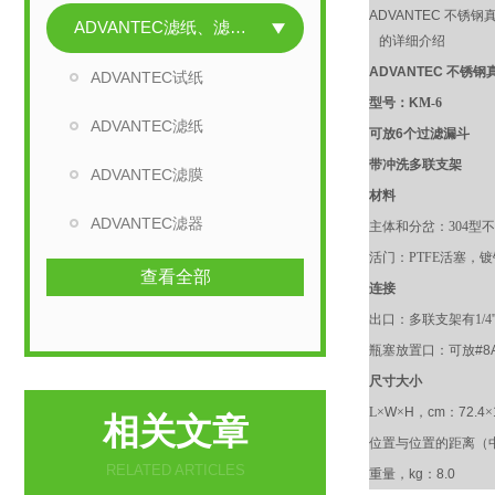
ADVANTEC 不锈
ADVANTEC滤纸、滤膜、滤器
的详细介绍
ADVANTEC
不锈钢
ADVANTEC试纸
型号：
K
M-6
ADVANTEC滤纸
可放
6
个过滤漏斗
带冲洗多联支架
ADVANTEC滤膜
材料
ADVANTEC滤器
主体和分岔
：
304
型不
活门
：
PTFE
活塞，镀
查看全部
连接
出口
：
多联支架有
1/4'
瓶塞放置口：可放
#8
尺寸大小
L
×
W
×
H
，
cm
：
72.4
×
相关文章
位置与位置的距离（
RELATED ARTICLES
重量，
kg
：
8.0