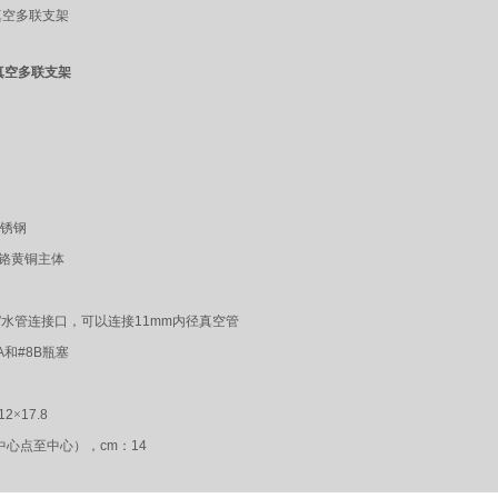
钢真空多联支架
真空多联支架
锈钢
铬黄铜主体
'
水管连接口，可以连接
11mm
内径真空管
A
和
#8B
瓶塞
12
×
17.8
中心点至中心），
cm
：
14