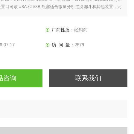
置口可放 #8A 和 #8B 瓶塞适合微量分析过滤漏斗和其他装置，无
背后装有冲洗多联支架,用于细菌保留方法
厂商性质：
经销商
6-07-17
访 问 量：
2879
品咨询
联系我们