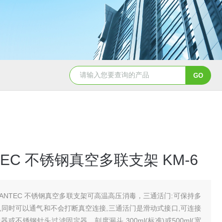
硝酸纤维素( NC 膜 )10402012
TEC 不锈钢真空多联支架 KM-6
VANTEC 不锈钢真空多联支架可高温高压消毒，三通活门:可保持多
,同时可以通气和不会打断真空连接,三通活门是滑动式接口,可连接
或不锈钢针头过滤固定器，刻度漏斗,300ml(标准)或500ml(宽