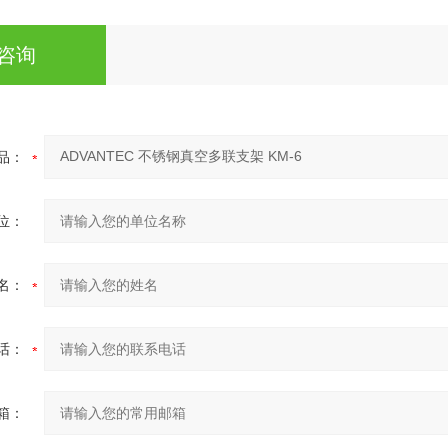
咨询
品：
位：
名：
话：
箱：