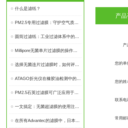
什么是滤纸？
产品
PM2.5专用过滤膜：守护空气质量的隐形卫士
圆筒过滤纸：工业过滤体系中的核心耗材与高效解决方案
产
Millipore无菌单片过滤膜的操作步骤是怎么样的？
您的单
选择无菌连片过滤膜时，如何评估它的质量是否合格？
ATAGO折光仪在橡胶油检测中的应用
您的姓
PM2.5石英过滤膜可广泛应用于各种空气净化设备中
联系电
一文搞定：无菌超滤膜的使用注意事项
常用邮
在所有Advantec的滤膜中，日本ADVANTEC疏水性膜属于高纯度