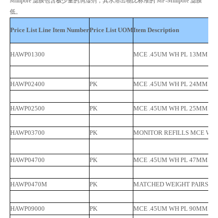
Millipore 滤膜包含极少量的润湿剂，其水溶出物比标准的 MF-Millipore 滤膜
低。
Price List Line Item Number
Price List UOM
Item Description
HAWP01300
MCE .45UM WH PL 13MM 10
HAWP02400
PK
MCE .45UM WH PL 24MM 10
HAWP02500
PK
MCE .45UM WH PL 25MM 10
HAWP03700
PK
MONITOR REFILLS MCE W/TH
HAWP04700
PK
MCE .45UM WH PL 47MM 10
HAWP0470M
PK
MATCHED WEIGHT PAIRS MC
HAWP09000
PK
MCE .45UM WH PL 90MM 10