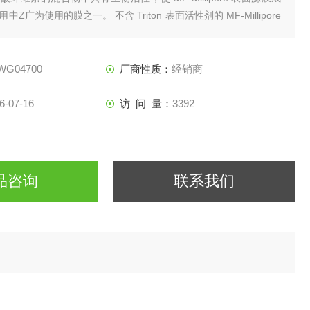
Z广为使用的膜之一。 不含 Triton 表面活性剂的 MF-Millipore
润湿剂，其水溶出物比标准的 MF-Millipore 滤膜低。
WG04700
厂商性质：
经销商
6-07-16
访 问 量：
3392
品咨询
联系我们