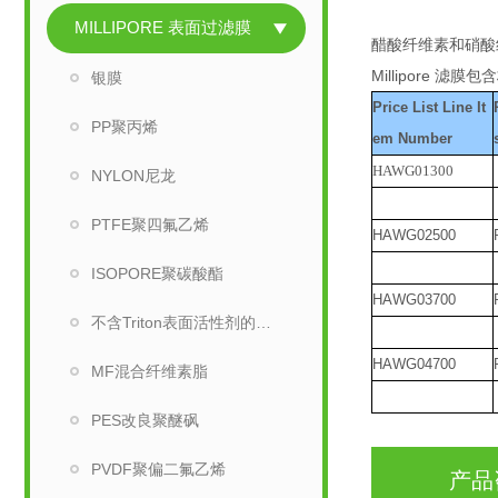
MILLIPORE 表面过滤膜
醋酸纤维素和硝酸纤维
Millipore 滤
银膜
Price List Line It
PP聚丙烯
em Number
HAWG01300
NYLON尼龙
PTFE聚四氟乙烯
HAWG02500
ISOPORE聚碳酸酯
HAWG03700
不含Triton表面活性剂的MF混合纤维素脂
HAWG04700
MF混合纤维素脂
PES改良聚醚砜
PVDF聚偏二氟乙烯
产品