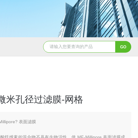
硝酸纤维素( NC 膜 )10402012
45微米孔径过滤膜-网格
Millipore? 表面滤膜
纤维素的混合物不具有生物活性，使 MF-Millipore 表面滤膜成