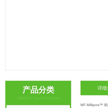
产品分类
详细
PRODUCT CLASSIFICATION
MF-Millipore™