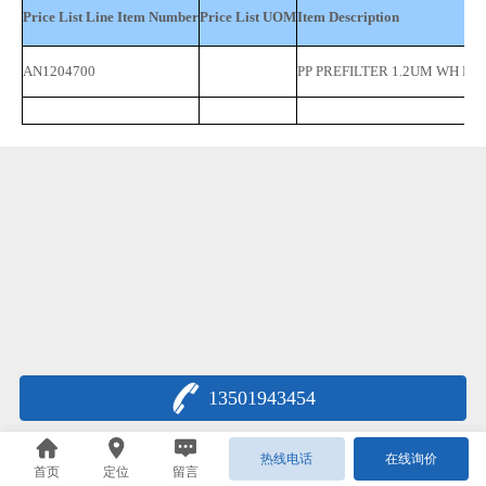
Price List Line Item Number
Price List UOM
Item Description
AN1204700
PP PREFILTER 1.2UM WH PL
13501943454
热线电话
在线询价
首页
定位
留言