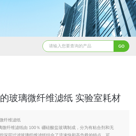
硝酸纤维素( NC 膜 )10402012
的玻璃微纤维滤纸 实验室耗材
微纤维滤纸
 玻璃微纤维滤纸由 100％ 硼硅酸盐玻璃制成，分为有粘合剂和无
些深层过滤玻璃纤维滤纸结合了流速快和高负载的特点，可