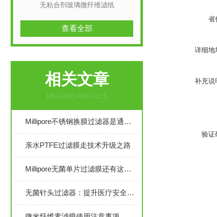
无粘合剂玻璃微纤维滤纸
省
查看全部
详细地
相关文章
补充说
RELATED ARTICLES
Millipore不锈钢换膜过滤器是通过压力过滤实现纯化和过滤
验证
亲水PTFE过滤膜走技术升级之路
Millipore无菌单片过滤膜还有这些特性
无菌针头过滤器：提升医疗安全与精准度的关键技术
微米纤维素滤膜使用注意事项