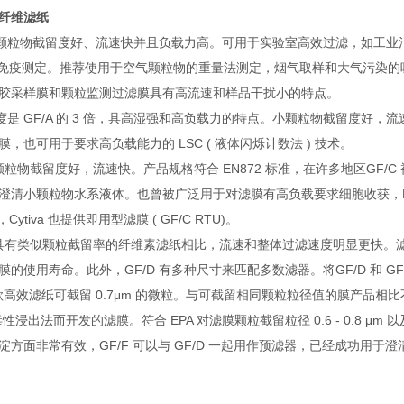
纤维滤纸
6 µm*细颗粒物截留度好、流速快并且负载力高。可用于实验室高效过滤，
射免疫测定。推荐使用于空气颗粒物的重量法测定，烟气取样和大气污染的吸附监
胶采样膜和颗粒监测过滤膜具有高流速和样品干扰小的特点。
 µm*厚度是 GF/A 的 3 倍，具高湿强和高负载力的特点。小颗粒物截
，也可用于要求高负载能力的 LSC ( 液体闪烁计数法 ) 技术。
 µm*细颗粒物截留度好，流速快。产品规格符合 EN872 标准，在许多地区
澄清小颗粒物水系液体。也曾被广泛用于对滤膜有高负载要求细胞收获，LSC 
测，Cytiva 也提供即用型滤膜 ( GF/C RTU)。
7 µm*与具有类似颗粒截留率的纤维素滤纸相比，流速和整体过滤速度明显
的使用寿命。此外，GF/D 有多种尺寸来匹配多数滤器。将GF/D 和 G
µm*这款高效滤纸可截留 0.7μm 的微粒。与可截留相同颗粒粒径值的膜产品相比
固体毒性浸出法而开发的滤膜。符合 EPA 对滤膜颗粒截留粒径 0.6 - 0.8 
淀方面非常有效，GF/F 可以与 GF/D 一起用作预滤器，已经成功用于