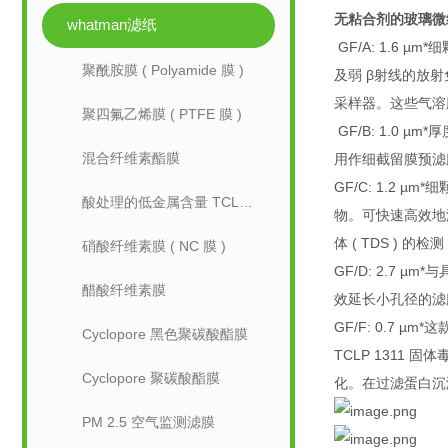
无粘合剂的玻璃微
whatman滤纸
GF/A: 1.
聚酰胺膜 ( Polyamide 膜 )
及弱 β射线的放
采样器。这些气溶
聚四氟乙烯膜 ( PTFE 膜 )
GF/B: 1.0
混合纤维素酯膜
用作细截留膜预滤膜
GF/C: 1.2
酸处理的低金属含量 TCLP 滤纸
物。可快速高效地
体 ( TDS ) 的检
硝酸纤维素膜 ( NC 膜 )
GF/D: 2.
醋酸纤维素膜
效延长小孔径的滤膜
GF/F: 0.7 
Cyclopore 黑色聚碳酸酯膜
TCLP 1311 
Cyclopore 聚碳酸酯膜
化。在过滤蛋白沉
PM 2.5 空气监测滤膜