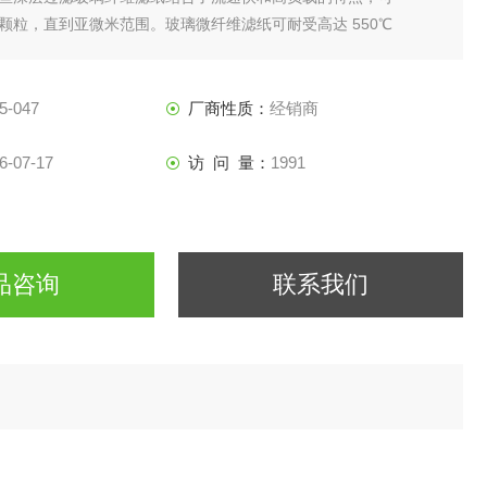
颗粒，直到亚微米范围。玻璃微纤维滤纸可耐受高达 550℃
于空气过滤以及灼烧后挥发性物质的重量法分析。
5-047
厂商性质：
经销商
6-07-17
访 问 量：
1991
品咨询
联系我们