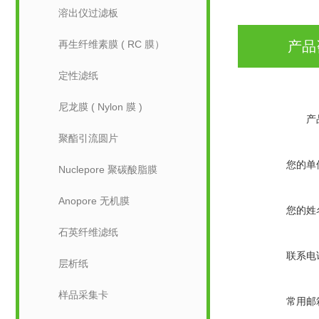
溶出仪过滤板
再生纤维素膜 ( RC 膜）
产品
定性滤纸
尼龙膜 ( Nylon 膜 )
产
聚酯引流圆片
您的单
Nuclepore 聚碳酸脂膜
Anopore 无机膜
您的姓
石英纤维滤纸
联系电
层析纸
样品采集卡
常用邮