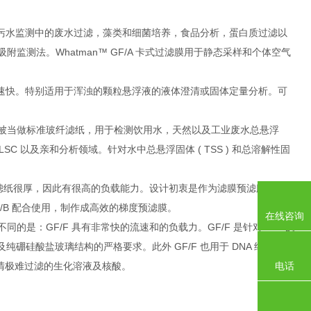
如工业污水监测中的废水过滤，藻类和细菌培养，食品分析，蛋白质过滤以
测法。Whatman™ GF/A 卡式过滤膜用于静态采样和个体空气
留度好，流速快。特别适用于浑浊的颗粒悬浮液的液体澄清或固体定量分析。可
GF/C 被当做标准玻纤滤纸，用于检测饮用水，天然以及工业废水总悬浮
以及亲和分析领域。针对水中总悬浮固体 ( TSS ) 和总溶解性固
更快。滤纸很厚，因此有很高的负载能力。设计初衷是作为滤膜预滤膜，可有
F/B 配合使用，制作成高效的梯度预滤膜。
在线咨询
不同的是：GF/F 具有非常快的流速和的负载力。GF/F 是针对 EPA 的
μm 以及纯硼硅酸盐玻璃结构的严格要求。此外 GF/F 也用于 DNA 结合和纯
电话
澄清极难过滤的生化溶液及核酸。