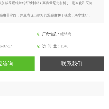
 聚酰胺膜采用纯锦纶纤维制成 ( 高质量尼龙材料 )，是净化和灭菌
强度非常好，并且表现出很好的湿强度和干强度，亲水性好，
大多数有机溶剂，可耐高温达 135°C。
厂商性质：
经销商
6-07-17
访 问 量：
1940
品咨询
联系我们