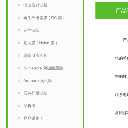
溶出仪过滤板
产品
再生纤维素膜 ( RC 膜）
定性滤纸
产
尼龙膜 ( Nylon 膜 )
聚酯引流圆片
您的单
Nuclepore 聚碳酸脂膜
您的姓
Anopore 无机膜
石英纤维滤纸
联系电
层析纸
常用邮
样品采集卡