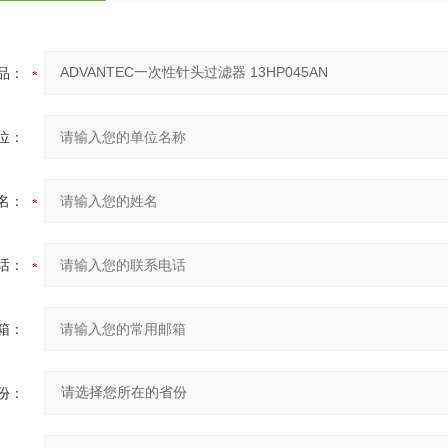
品：
位：
名：
话：
箱：
份：