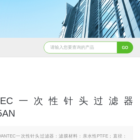
硝酸纤维素( NC 膜 )10402012
ANTEC一次性针头过滤器
5AN
DVANTEC一次性针头过滤器：滤膜材料：亲水性PTFE；直径：