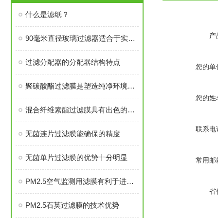
什么是滤纸？
产
90毫米直径玻璃过滤器适合于实验室溶液过滤工作
过滤分配器的分配器结构特点
您的单
聚碳酸酯过滤膜是塑造纯净环境的过滤主力军
您的姓
混合纤维素酯过滤膜具有出色的稳定性
联系电
无菌连片过滤膜能确保的精度
无菌单片过滤膜的优势十分明显
常用邮
PM2.5空气监测用滤膜有利于进行准确源解析
省
PM2.5石英过滤膜的技术优势